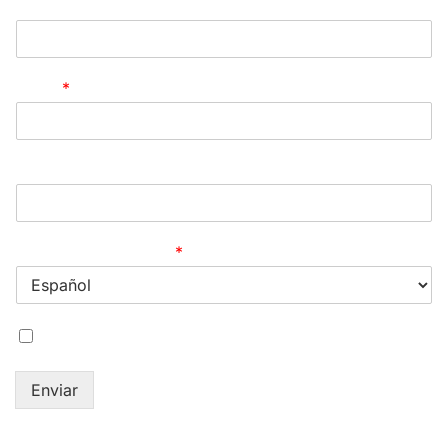
Teléfono
Email
*
Mensaje
Idioma del Catálogo
*
Acepto la
política de privacidad
Enviar