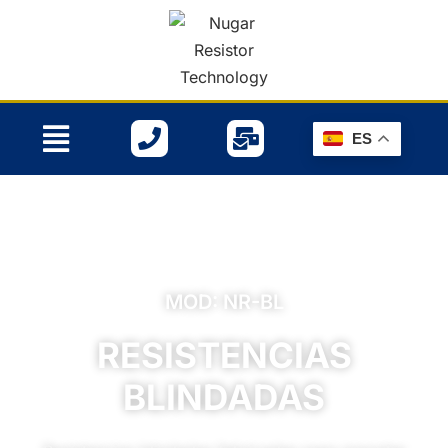
Menú
ES
MOD: NR-BL
RESISTENCIAS
BLINDADAS