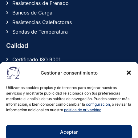
Resistencias de Frenado
Bancos de Carga
Resistencias Calefactoras
Sondas de Temperatura
Calidad
Certificado ISO 9001
Política de Calidad
Gestionar consentimiento
Declaraciones de Conformidad CE / RoHS / IP
Utilizamos cookies propias y de terceros para mejorar nuestros
Legal
servicios y mostrarte publicidad relacionada con tus preferencias
mediante el análisis de tus hábitos de navegación. Puedes obtener más
información, o bien conocer cómo cambiar la
configuración
, o revisar la
Aviso Legal
información adicional en nuestra
política de privacidad
.
Política de Privacidad
Política de Cookies
Aceptar
Ejercer Derechos