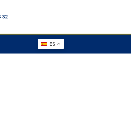
3 32
ES